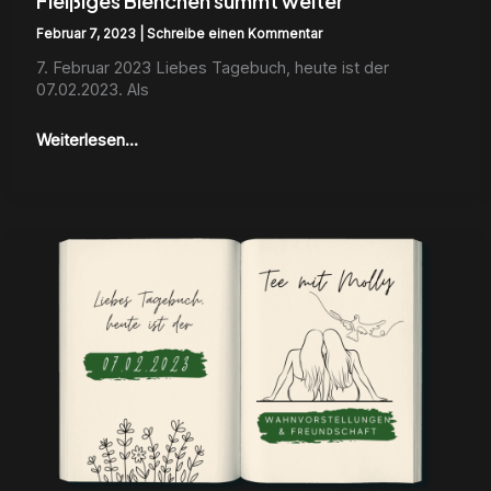
Fleißiges Bienchen summt weiter
Februar 7, 2023
|
Schreibe einen Kommentar
7. Feb­ru­ar 2023 Liebes Tage­buch, heute ist der
07.02.2023. Als
Weiterlesen...
Wahnvorstellungen
und
wahre
Freundschaft