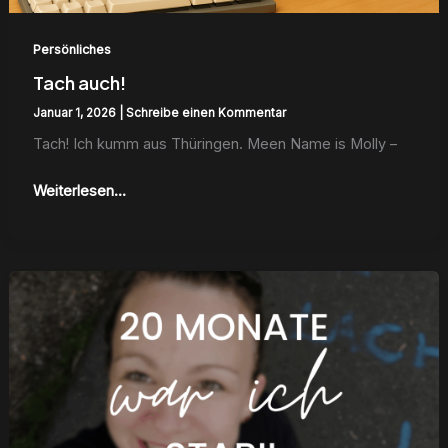
Persönliches
Tach auch!
Januar 1, 2026
|
Schreibe einen Kommentar
Tach! Ich kumm aus Thürin­gen. Meen Name is Mol­ly –
Weiterlesen...
Erneuter
Crash
mit
Myalgischer
Enzephalomyelitis
(ME)
–