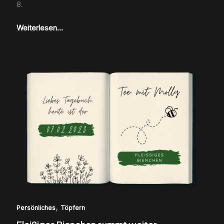
8.
Weiterlesen...
Fleißiges
Bienchen
summt
weiter
,
Persönliches
Töpfern