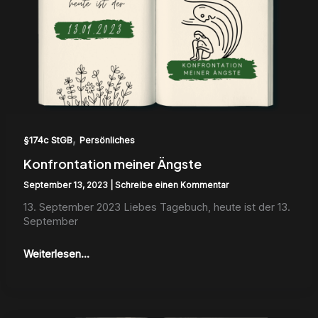
,
§174c StGB
Persönliches
Konfrontation meiner Ängste
September 13, 2023
|
Schreibe einen Kommentar
13. Sep­tem­ber 2023 Liebes Tage­buch, heute ist der 13.
Sep­tem­ber
Weiterlesen...
Das