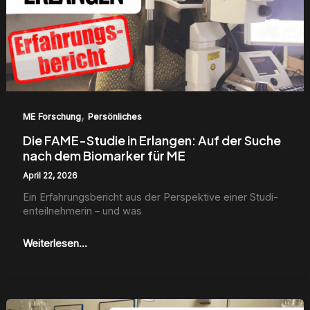
der
Suche
nach
dem
Biomarker
für
ME
,
ME Forschung
Persönliches
Die FAME-Studie in Erlangen: Auf der Suche
nach dem Biomarker für ME
April 22, 2026
Ein Erfahrungs­bericht aus der Per­spek­tive ein­er Stu­di­
en­teil­nehmerin – und was
Weiterlesen...
Meine