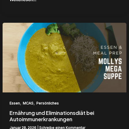
Ernährung
und
Eliminationsdiät
bei
Autoimmunerkrankungen
,
,
Essen
MCAS
Persönliches
Ernährung und Eliminationsdiät bei
Autoimmunerkrankungen
Januar 28, 2026
|
Schreibe einen Kommentar