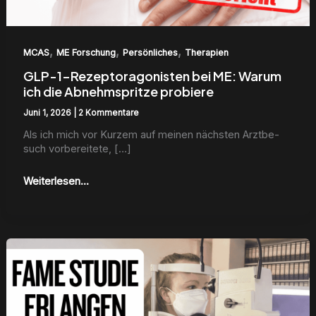
,
,
,
MCAS
ME Forschung
Persönliches
Therapien
GLP-1-Rezeptoragonisten bei ME: Warum
ich die Abnehmspritze probiere
Juni 1, 2026
|
2 Kommentare
Als ich mich vor Kurzem auf meinen näch­sten Arztbe­
such vor­bere­it­ete, […]
Weiterlesen...
Die
FAME-
Studie
in
Erlangen:
Auf