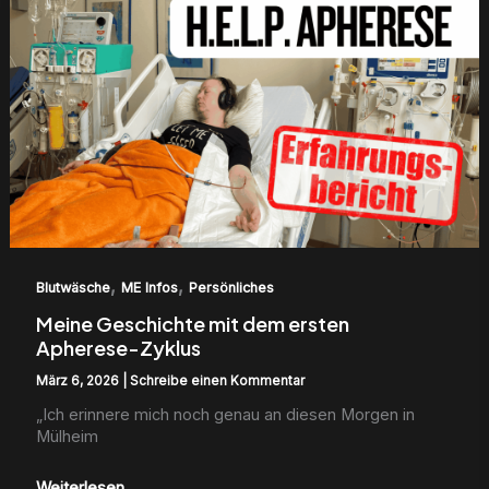
Geschichte
mit
dem
ersten
Apherese-
Zyklus
,
,
Blutwäsche
ME Infos
Persönliches
Meine Geschichte mit dem ersten
Apherese-Zyklus
März 6, 2026
|
Schreibe einen Kommentar
„Ich erin­nere mich noch genau an diesen Mor­gen in
Mül­heim
Weiterlesen...