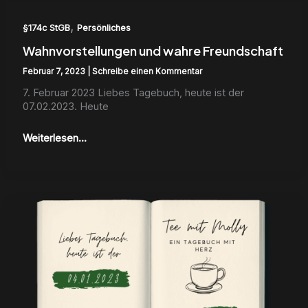
,
§174c StGB
Persönliches
Wahnvorstellungen und wahre Freundschaft
Februar 7, 2023
|
Schreibe einen Kommentar
7. Feb­ru­ar 2023 Liebes Tage­buch, heute ist der
07.02.2023. Heute
Weiterlesen...
Willkommen
♡
Der
erste
Tagebucheintrag