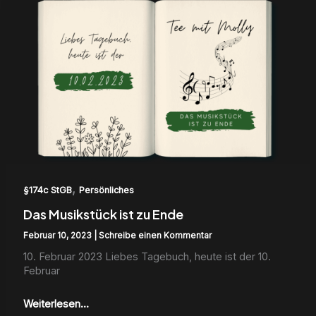
Musikstück
ist
zu
Ende
,
§174c StGB
Persönliches
Das Musikstück ist zu Ende
Februar 10, 2023
|
Schreibe einen Kommentar
10. Feb­ru­ar 2023 Liebes Tage­buch, heute ist der 10.
Feb­ru­ar
Weiterlesen...