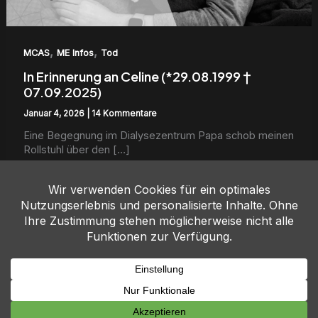
,
,
MCAS
ME Infos
Tod
In Erinnerung an Celine (*29.08.1999 †
07.09.2025)
Januar 4, 2026
|
14 Kommentare
Eine Begeg­nung im Dial­y­sezen­trum Papa schob meinen
Roll­stuhl über den […]
Weiterlesen...
Copyright © 2026 Tee mit Molly | Powered by Molly
Impressum