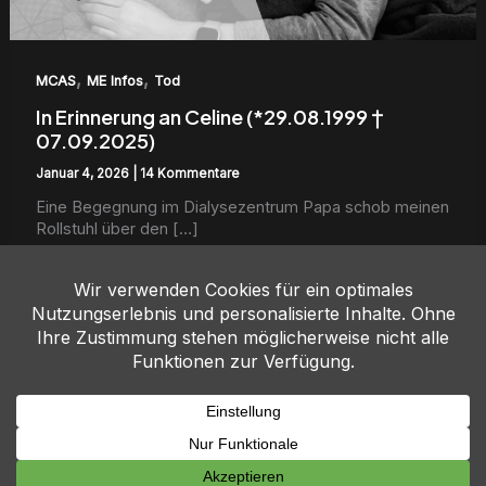
,
,
MCAS
ME Infos
Tod
In Erinnerung an Celine (*29.08.1999 †
07.09.2025)
Januar 4, 2026
|
14 Kommentare
Eine Begeg­nung im Dial­y­sezen­trum Papa schob meinen
Roll­stuhl über den […]
Weiterlesen...
Copyright © 2026 Tee mit Molly | Powered by Molly
Impressum