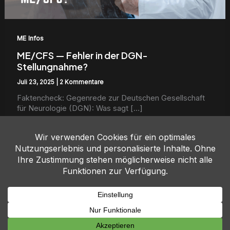
ME Infos
ME/CFS — Fehler in der DGN-
Stellungnahme?
Juli 23, 2025
|
2 Kommentare
Fak­tencheck: Gegenrede zur Deutschen Gesellschaft
für Neu­rolo­gie (DGN): Was sagt […]
Weiterlesen...
Copyright © 2026 Tee mit Molly | Powered by Molly
Impressum